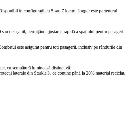
sponibil în configurații cu 5 sau 7 locuri, Jogger este partenerul
50 sau detașabil, permițând ajustarea rapidă a spațiului pentru pasageri
fortul este asigurat pentru toți pasagerii, inclusiv pe rândurile din
tate, cu semnătură luminoasă distinctivă.
protecții laterale din Starkle®, ce conține până la 20% material reciclat.