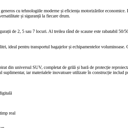
generos cu tehnologiile moderne și eficiența motorizărilor economice. Di
 versatilitate și siguranță la fiecare drum.
gurații de 2, 5 sau 7 locuri. Al treilea rând de scaune este rabatabil 50/
i, ideal pentru transportul bagajelor și echipamentelor voluminoase. Con
spirat din universul SUV, completat de grilă și bară de protecție reproiec
l suplimentar, iar materialele inovatoare utilizate în construcție includ 
igitală
 timp real
lan.