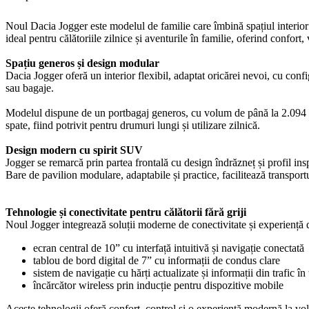
Noul Dacia Jogger este modelul de familie care îmbină spațiul interior 
ideal pentru călătoriile zilnice și aventurile în familie, oferind confort,
Spațiu generos și design modular
Dacia Jogger oferă un interior flexibil, adaptat oricărei nevoi, cu confi
sau bagaje.
Modelul dispune de un portbagaj generos, cu volum de până la 2.094 litr
spate, fiind potrivit pentru drumuri lungi și utilizare zilnică.
Design modern cu spirit SUV
Jogger se remarcă prin partea frontală cu design îndrăzneț și profil in
Bare de pavilion modulare, adaptabile și practice, facilitează transportu
Tehnologie și conectivitate pentru călătorii fără griji
Noul Jogger integrează soluții moderne de conectivitate și experiență d
ecran central de 10” cu interfață intuitivă și navigație conectată
tablou de bord digital de 7” cu informații de condus clare
sistem de navigație cu hărți actualizate și informații din trafic în
încărcător wireless prin inducție pentru dispozitive mobile
Aceste tehnologii oferă confort, control și o experiență modernă la vo