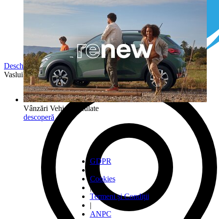
Deschide în Google Maps ->
Vaslui - Strada Alexandru cel Bun 2B
Vânzări Vehicule Rulate
descoperă
GDPR
|
Cookies
|
Termeni și Condiții
|
ANPC