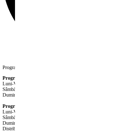
Program de lucru
Program Showroom
Luni-Vineri: 08:00-18:30
Sâmbătă: 09:00-14:00
Duminica: închis
Program service auto
Luni-Vineri: 08:00-17:00
Sâmbătă: închis
Duminică: închis
Distribuie această locație