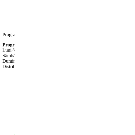
Program de lucru
Program Showroom
Luni-Vineri: 08:00-18:30
Sâmbătă: 09:00-14:00
Duminica: închis
Distribuie această locație