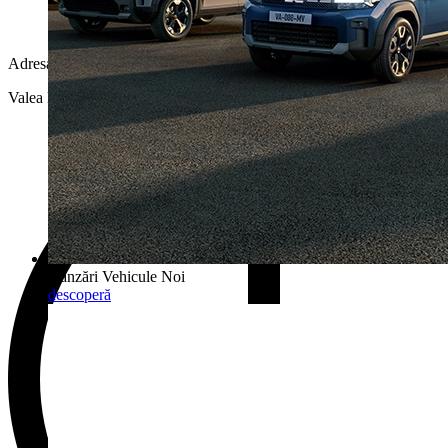
Adresa
Valea Lupului, DN28 10, Iași 707410
Vânzări Vehicule Noi
descoperă